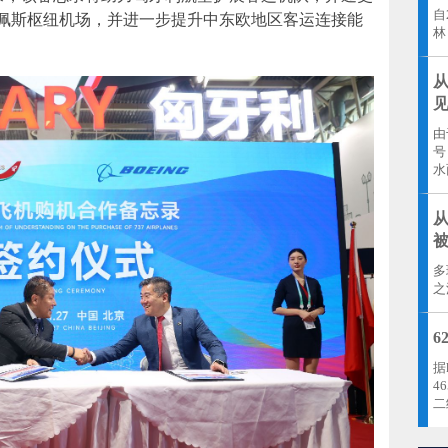
自
佩斯枢纽机场，并进一步提升中东欧地区客运连接能
林
从
由
号
水
多
之
6
据
4
二