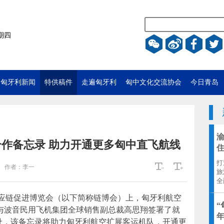
星期四
匈牙利新闻
特供稿件
走遍匈牙利
匈中文化交流协会
今日青岛
作备忘录 助力开通更多匈中直飞航线
打
作者：
李一
旅
全
供应链促进博览会（以下简称链博会）上，匈牙利航空
“
董事长段博与波音民用飞机集团全球销售副总裁高思翔签署了就
年
备忘录，该备忘录将助力匈牙利航空扩展客运机队，开通更