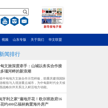
视频
山东专版
关于我们
华文联盟
新闻排行
渝匈文旅深度牵手：山城以务实合作接
住多瑙河畔的新浪潮
造中匈地方文旅合作示范样板，助重庆建强国际
游枢纽与入境游重点城市，为中匈新时代全天候
面战略伙伴关系注入鲜活地方动能。
匈牙利之家”遍地开花！欧尔班政府16
花约400亿福林购置海外房产