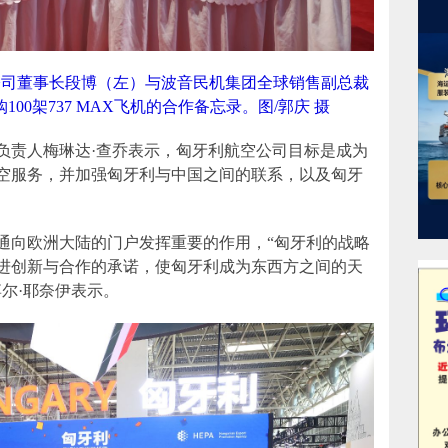
航空公司董事长段博（左）与波音民机集团全球销售副总裁
00架737 MAX飞机的合作备忘录。图/郭庆 摄
负责人梅琳达·查乔表示，匈牙利航空公司目标是成为
空服务，并加强匈牙利与中国之间的联系，以及匈牙
通向欧洲大陆的门户发挥重要的作用，“匈牙利的战略
进创新与合作的承诺，使匈牙利成为东西方之间的天
尔·耶奈伊表示。