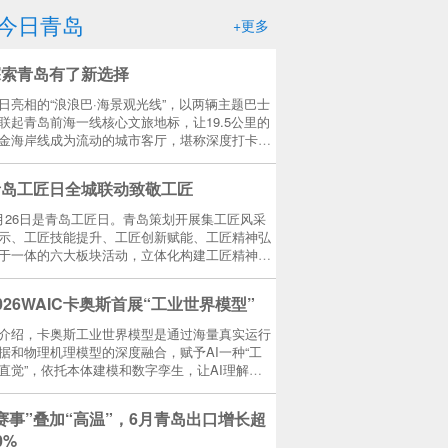
今日青岛
+更多
探索青岛有了新选择
日亮相的“浪浪巴·海景观光线”，以两辆主题巴士
联起青岛前海一线核心文旅地标，让19.5公里的
金海岸线成为流动的城市客厅，堪称深度打卡青
的“移动导览手册”。
青岛工匠日全城联动致敬工匠
月26日是青岛工匠日。青岛策划开展集工匠风采
示、工匠技能提升、工匠创新赋能、工匠精神弘
于一体的六大板块活动，立体化构建工匠精神传
与创新赋能体系，让岗位创新、匠心创造成为全
风尚。
026WAIC卡奥斯首展“工业世界模型”
介绍，卡奥斯工业世界模型是通过海量真实运行
据和物理机理模型的深度融合，赋予AI一种“工
直觉”，依托本体建模和数字孪生，让AI理解工
内每台设备运转、每道工序特性，全面支撑工业
能体的研发与应用。
赛事”叠加“高温”，6月青岛出口增长超
0%