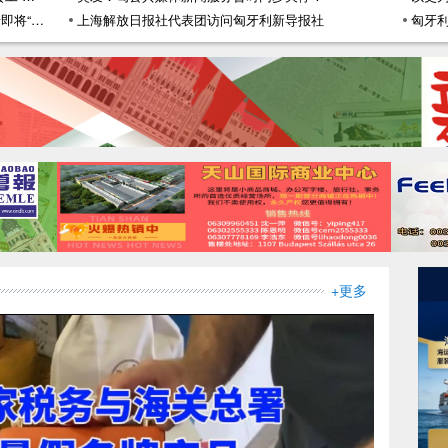
【2月3日】匈新增确诊17894例丨第五波疫情即将“登顶”丨齐大愚大使出席匈中双语学校“中国大使奖学金”颁奖仪式暨春节联欢会线上活动
上海解放日报社代表团访问匈牙利新导报社
+更多