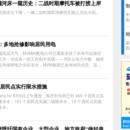
瑙河床一窥历史：二战时期摩托车被打捞上岸
近期水位下降，一辆二战时期军用摩托车随之浮出水面。
中
瓜
这
M：多地抢修影响居民用电
历
端高温天气，MVM的配电公司已重新安排了所有可以推迟
工作，但也有一些工作刻不容缓——为防止电力中断、确保
足和保障电力供应安全，MVM集团已发布相关信息，说明
急工程将导致部分用户停电。
9个居民点实行限水措施
many.hu 8月5日上午通报，匈牙利当前已对 465 个居民点实
限水令，151 个居民点实施二级限水令，13 个居民点实施
水令。
府呼吁国有企业、大型企业、地方政府“做好表