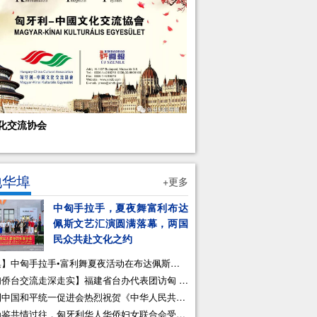
化交流协会
地华埠
+更多
中匈手拉手，夏夜舞富利布达
佩斯文艺汇演圆满落幕，两国
民众共赴文化之约
【图集】中匈手拉手•富利舞夏夜活动在布达佩斯富利广场盛大举行
【闽匈侨台交流走深走实】福建省台办代表团访匈 与匈牙利福建华人华侨工商业联合会座谈联谊
匈牙利中国和平统一促进会热烈祝贺《中华人民共和国民族团结进步促进法》正式施行
以史为鉴共情过往，匈牙利华人华侨妇女联合会受邀参观《砖石与记忆》主题历史展览，感悟跨越国界的人文温情