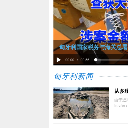
匈牙利国家税务与海关总署查
00:00
00:56
/
匈牙利新闻
从多
由于近
Ist