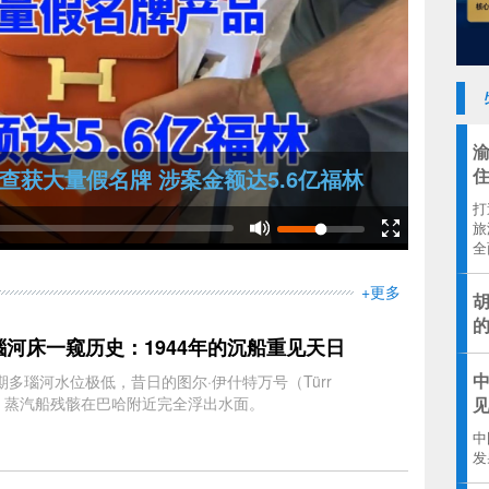
获大量假名牌 涉案金额达5.6亿福林
打
旅
全
+更多
胡
瑙河床一窥历史：1944年的沉船重见天日
期多瑙河水位极低，昔日的图尔·伊什特万号（Türr
见
ván）蒸汽船残骸在巴哈附近完全浮出水面。
中
发