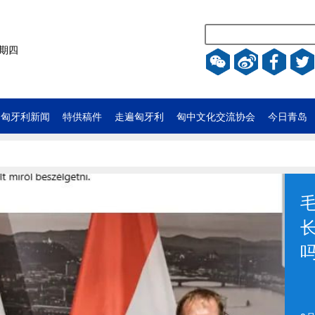
星期四
匈牙利新闻
特供稿件
走遍匈牙利
匈中文化交流协会
今日青岛
匈