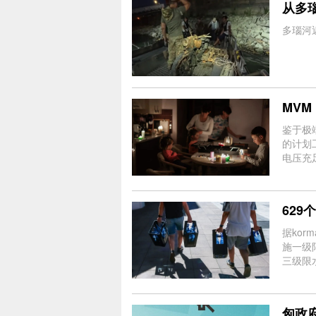
从多
多瑙河
MV
鉴于极
的计划
电压充
这些紧
62
据kor
施一级
三级限
匈政