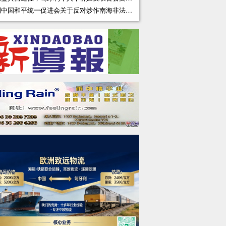
匈牙利中国和平统一促进会关于反对炒作南海非法仲裁裁决十周年的严正声明