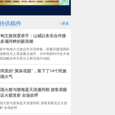
特供稿件
+更多
渝匈文旅深度牵手：山城以务实合作接
住多瑙河畔的新浪潮
造中匈地方文旅合作示范样板，助重庆建强国际
游枢纽与入境游重点城市，为中匈新时代全天候
面战略伙伴关系注入鲜活地方动能。
同里的“莫奈花园”，装下了14个民族
的烟火气
中国火箭与碧海蓝天浪漫同框 游客亲眼
证火箭发射 全场欢呼
国火箭与碧海蓝天浪漫同框 游客亲眼见证火箭
射 全场欢呼