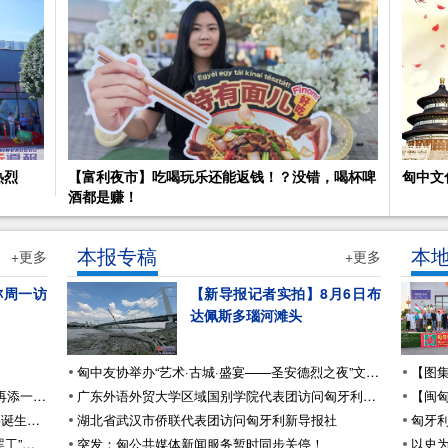
热烈
【富利夜市】吃喝玩乐还能返钱！？没错，喝杯啤
匈中文
酒都是赚！
本报专稿
本
+更多
+更多
称周一访
【新导报记者实拍】8月6日布
达佩斯多瑙河滩头
匈中友协举办“艺术·古城·盛宴——圣安德烈之夜”文化美食之旅活动
【2月8日】匈新增确诊7053例丨冬奥谷爱凌再添一金丨民航局发出五份熔断指令丨接种完三针疫苗若仍被感染，大概率是奥密克戎
广东外语外贸大学区域国别学院代表团访问匈牙利新导报社
【2月7日】匈新增确诊33716例丨匈牙利或将诞生首位女总统丨新型的传染性更强的变种毒株已在匈出现
湖北省武汉市侨联代表团访问匈牙利新导报社
【2月4日】匈新增确诊16435例丨加油站要“罢工”丨房价又涨啦丨出租司机要求提高计价费用
突发：匈公共媒体新闻服务暂时同步关停！