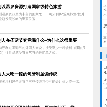
上
利以温泉资源打造国家级特色旅游
长
洲温泉资源最为丰富的国家之一，匈牙利将“温泉旅游”提升
人
民
旅游发展战略的重要位置。
胶
一
重
利人在圣诞节究竟喝什么–为什么这很重要
布
参
匈牙利过圣诞节的外国人来说，接受至少一种饮料（哪怕只
口）往往是感受节日气氛的最简单方式。
L
R
国人大吃一惊的匈牙利圣诞传统
R
Li
在匈牙利过圣诞节？有些传统习俗可能会让你大吃一惊。
E
“U
wi
Le
I