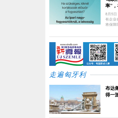
率”
8月5日
有企业
将保障
务。
走遍匈牙利
布达
得一