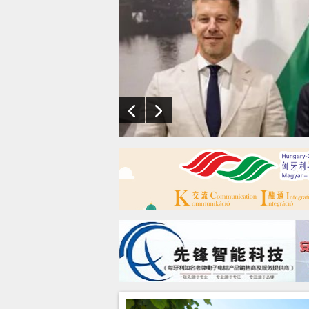
毛焦尔在社交媒体晒出
 András的合影，并
要探讨”。