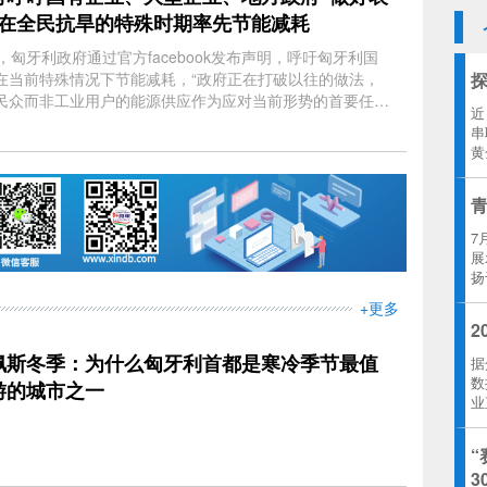
，在全民抗旱的特殊时期率先节能减耗
，匈牙利政府通过官方facebook发布声明，呼吁匈牙利国
在当前特殊情况下节能减耗，“政府正在打破以往的做法，
民众而非工业用户的能源供应作为应对当前形势的首要任
近
串
黄
岛
7
展
扬
播
+更多
城
2
佩斯冬季：为什么匈牙利首都是寒冷季节最值
据
数
游的城市之一
业
厂
智
“
3