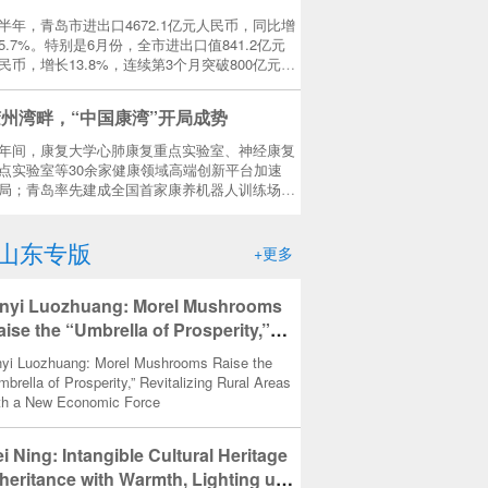
半年，青岛市进出口4672.1亿元人民币，同比增
5.7%。特别是6月份，全市进出口值841.2亿元
民币，增长13.8%，连续第3个月突破800亿元人
币。
州湾畔，“中国康湾”开局成势
年间，康复大学心肺康复重点实验室、神经康复
点实验室等30余家健康领域高端创新平台加速
局；青岛率先建成全国首家康养机器人训练场，
与制定国家康养机器人应用标准。
山东专版
+更多
inyi Luozhuang: Morel Mushrooms
aise the “Umbrella of Prosperity,”
evitalizing Rural Areas with a New
nyi Luozhuang: Morel Mushrooms Raise the
conomic Force
mbrella of Prosperity,” Revitalizing Rural Areas
th a New Economic Force
i Ning: Intangible Cultural Heritage
nheritance with Warmth, Lighting up