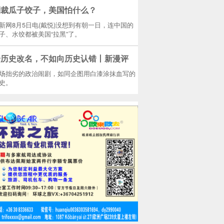
制裁瓜子饺子，美国怕什么？
新网8月5日电(戴悦)没想到有朝一日，连中国的
子、水饺都被美国“拉黑”了。
给历史改名，不如向历史认错丨新漫评
场拙劣的政治闹剧，如同企图用白漆涂抹血写的
史。