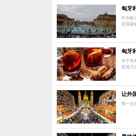
匈牙
作为欧
至国家
匈牙
对于在
是抿几
让外
第一次